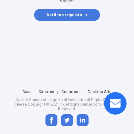
requisiti.
Dai il tuo requisito
Casa
Circa noi
Contattaci
Desktop Site
Qualità
Stampante a getto di inchiostro di Digital
Fabbrica
cinese.Copyright © 2024 inkjetdigitalprinter.com. All Rights
Reserved.