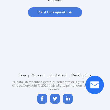
requisiti.
Dai il tuo requisito
Casa
Circa noi
Contattaci
Desktop Site
Qualità
Stampante a getto di inchiostro di Digital
Fabbrica
cinese.Copyright © 2024 inkjetdigitalprinter.com. All Rights
Reserved.